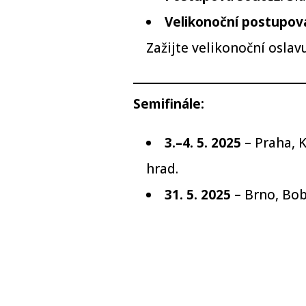
Velikonoční postupov
Zažijte velikonoční oslav
Semifinále:
3.–4. 5. 2025
– Praha, K
hrad.
31. 5. 2025
– Brno, Bob
Grand finále:
14. června 2025
– Prah