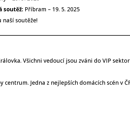
á soutěž:
Příbram – 19. 5. 2025
u naší soutěže!
rálovka. Všichni vedoucí jsou zváni do VIP sekto
y centrum. Jedna z nejlepších domácích scén v ČR
a, Koncertní a sportovní aréna