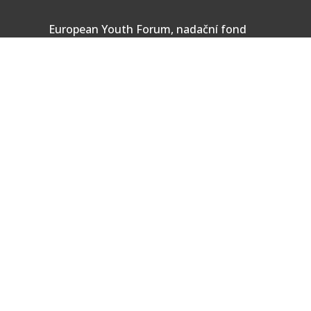
European Youth Forum, nadační fond
Sídlo: Tatarkova 733/2, Háje 14900, Praha 4
IČ: 08333661
Kontaktní údaje
+420 603 163 155
+420 773 170 954
+420 605 252 222
info@forum-art.com
festival@praha-cz.net