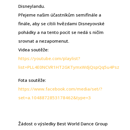
Disneylandu.
Přejeme našim účastníkům semifinále a
finále, aby se cítili hvězdami Disneyovské
pohádky a na tento pocit se nedá s ničím
srovnat a nezapomenut.
Videa soutěže:
https://youtube.com/playlist?
list=PLL4E0NCVR1HT2GKTymxWdjQspQq5u4Psz
Fota soutěže:
https://www.facebook.com/media/set/?
set=a.1048872853178462&type=3
Žádost o výsledky Best World Dance Group