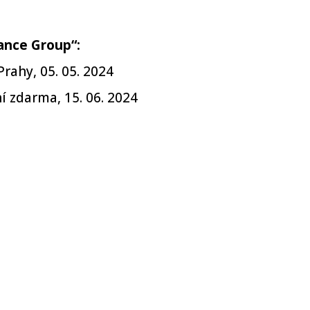
ance Group“:
Prahy, 05. 05. 2024
í zdarma, 15. 06. 2024
 Itinerář zahrnuje Janov (Portofino), Civitavecch
ělsko), Marseille (Provence, Francie), a další, 10.
inerář zahrnuje Savonu (Itálie), Marseille (Franci
lsko), Palermo (Itálie), Civitavecchia / Řím (Itáli
estival „World of Youth“:
nerář zahrnuje Hamburk (Německo), Rotterdam (A