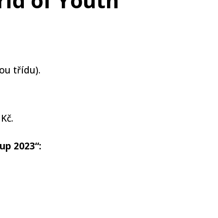
ld of Youth
u třídu).
Kč.
oup 2023“: