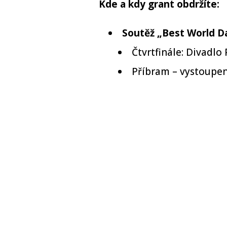
Kde a kdy grant obdržíte:
Soutěž „Best World D
Čtvrtfinále: Divadlo 
Příbram – vystoupen
MSC World Europa 5*:
(Malta), Barcelona (Špan
Costa Toscana 5*: It
Palma de Mallorca (Španě
Choreografický a folkový f
MSC Preziosa 4*: Iti