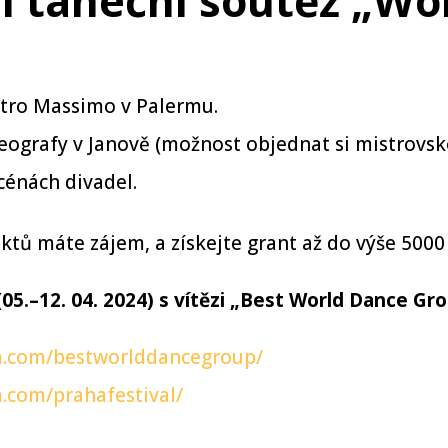
 taneční soutěž „Wor
atro Massimo v Palermu.
ografy v Janově (možnost objednat si mistrovsko
cénách divadel.
ktů máte zájem, a získejte grant až do výše 5000 
05.–12. 04. 2024) s vítězi „Best World Dance Gr
m.com/bestworlddancegroup/
.com/prahafestival/