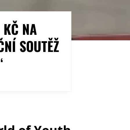
 KČ NA
ČNÍ SOUTĚŽ
“