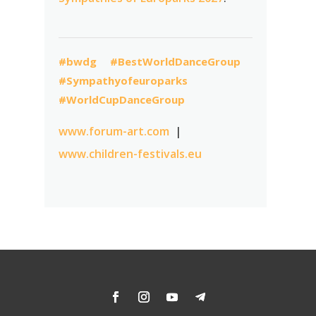
#bwdg
#BestWorldDanceGroup
#Sympathyofeuroparks
#WorldCupDanceGroup
www.forum-art.com
|
www.children-festivals.eu