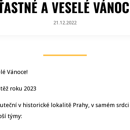
ŤASTNÉ A VESELÉ VÁNOC
21.12.2022
lé Vánoce!
utěž
roku 2023
teční v historické lokalitě Prahy, v samém srdci
pší týmy: