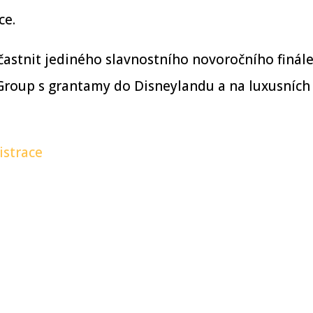
ce.
zúčastnit jediného slavnostního novoročního finá
roup s grantamy do Disneylandu a na luxusních v
istrace
tní lodě
|
V Disneylandu
|
Spolupráce
|
Galerie