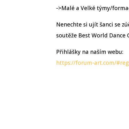
->Malé a Velké týmy/forma
Nenechte si ujít šanci se 
soutěže Best World Dance G
Přihlášky na naším webu:
https://forum-art.com/#reg
Domů
|
Blog
|
Porota
|
O nás
|
Ocenění
|
Výle