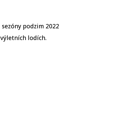
le sezóny podzim 2022
ýletních lodích.